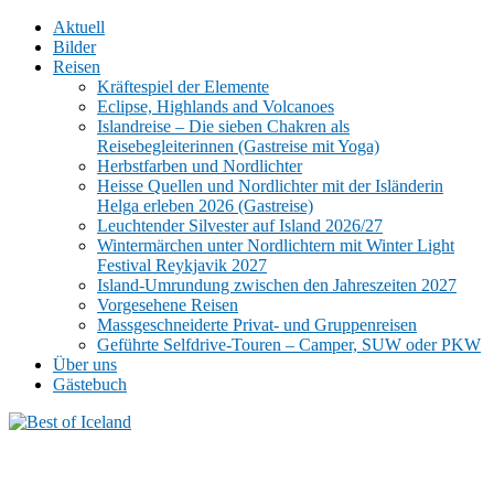
Aktuell
Bilder
Reisen
Kräftespiel der Elemente
Eclipse, Highlands and Volcanoes
Islandreise – Die sieben Chakren als
Reisebegleiterinnen (Gastreise mit Yoga)
Herbstfarben und Nordlichter
Heisse Quellen und Nordlichter mit der Isländerin
Helga erleben 2026 (Gastreise)
Leuchtender Silvester auf Island 2026/27
Wintermärchen unter Nordlichtern mit Winter Light
Festival Reykjavik 2027
Island-Umrundung zwischen den Jahreszeiten 2027
Vorgesehene Reisen
Massgeschneiderte Privat- und Gruppenreisen
Geführte Selfdrive-Touren – Camper, SUW oder PKW
Über uns
Gästebuch