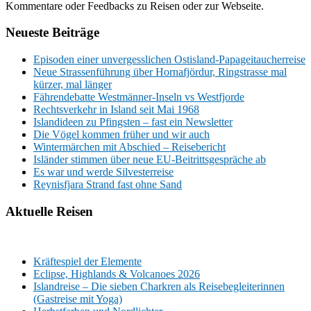
Kommentare oder Feedbacks zu Reisen oder zur Webseite.
Neueste Beiträge
Episoden einer unvergesslichen Ostisland-Papageitaucherreise
Neue Strassenführung über Hornafjördur, Ringstrasse mal
kürzer, mal länger
Fährendebatte Westmänner-Inseln vs Westfjorde
Rechtsverkehr in Island seit Mai 1968
Islandideen zu Pfingsten – fast ein Newsletter
Die Vögel kommen früher und wir auch
Wintermärchen mit Abschied – Reisebericht
Isländer stimmen über neue EU-Beitrittsgespräche ab
Es war und werde Silvesterreise
Reynisfjara Strand fast ohne Sand
Aktuelle Reisen
Kräftespiel der Elemente
Eclipse, Highlands & Volcanoes 2026
Islandreise – Die sieben Charkren als Reisebegleiterinnen
(Gastreise mit Yoga)