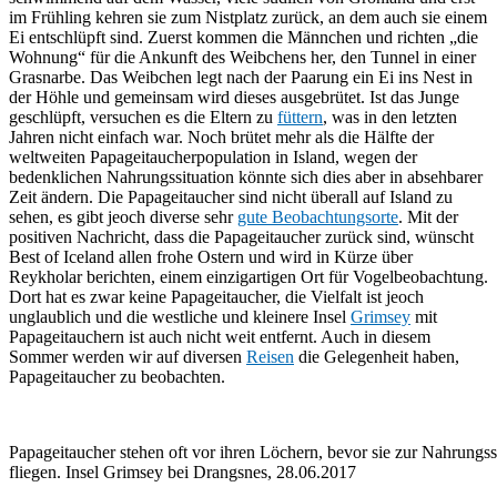
im Frühling kehren sie zum Nistplatz zurück, an dem auch sie einem
Ei entschlüpft sind. Zuerst kommen die Männchen und richten „die
Wohnung“ für die Ankunft des Weibchens her, den Tunnel in einer
Grasnarbe. Das Weibchen legt nach der Paarung ein Ei ins Nest in
der Höhle und gemeinsam wird dieses ausgebrütet. Ist das Junge
geschlüpft, versuchen es die Eltern zu
füttern
, was in den letzten
Jahren nicht einfach war. Noch brütet mehr als die Hälfte der
weltweiten Papageitaucherpopulation in Island, wegen der
bedenklichen Nahrungssituation könnte sich dies aber in absehbarer
Zeit ändern. Die Papageitaucher sind nicht überall auf Island zu
sehen, es gibt jeoch diverse sehr
gute Beobachtungsorte
. Mit der
positiven Nachricht, dass die Papageitaucher zurück sind, wünscht
Best of Iceland allen frohe Ostern und wird in Kürze über
Reykholar berichten, einem einzigartigen Ort für Vogelbeobachtung.
Dort hat es zwar keine Papageitaucher, die Vielfalt ist jeoch
unglaublich und die westliche und kleinere Insel
Grimsey
mit
Papageitauchern ist auch nicht weit entfernt. Auch in diesem
Sommer werden wir auf diversen
Reisen
die Gelegenheit haben,
Papageitaucher zu beobachten.
Papageitaucher stehen oft vor ihren Löchern, bevor sie zur Nahrungs
fliegen. Insel Grimsey bei Drangsnes, 28.06.2017