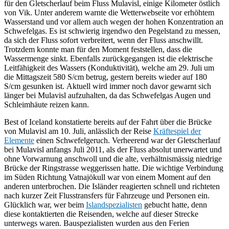
für den Gletscherlauf beim Fluss Mulavisl, einige Kilometer östlich
von Vik.
Unter anderem warnte die Wetterwebseite vor erhöhtem
Wasserstand und vor allem auch wegen der hohen Konzentration an
Schwefelgas. Es ist schwierig irgendwo den Pegelstand zu messen,
da sich der Fluss sofort verbreitert, wenn der Fluss anschwillt.
Trotzdem konnte man für den Moment feststellen, dass die
Wassermenge sinkt. Ebenfalls zurückgegangen ist die elektrische
Leitfähigkeit des Wassers (Konduktivität), welche am 29. Juli um
die Mittagszeit 580 S/cm betrug, gestern bereits wieder auf 180
S/cm gesunken ist. Aktuell wird immer noch davor gewarnt sich
länger bei Mulavisl aufzuhalten, da das Schwefelgas Augen und
Schleimhäute reizen kann.
Best of Iceland konstatierte bereits auf der Fahrt über die Brücke
von Mulavisl am 10. Juli, anlässlich der Reise
Kräftespiel der
Elemente
einen Schwefelgeruch. Verheerend war der Gletscherlauf
bei Mulavisl anfangs Juli 2011, als der Fluss absolut unerwartet und
ohne Vorwarnung anschwoll und die alte, verhältnismässig niedrige
Brücke der Ringstrasse weggerissen hatte. Die wichtige Verbindung
im Süden Richtung Vatnajökull war von einem Moment auf den
anderen unterbrochen. Die Isländer reagierten schnell und richteten
nach kurzer Zeit Flusstransfers für Fahrzeuge und Personen ein.
Glücklich war, wer beim
Islandspezialisten
gebucht hatte, denn
diese kontaktierten die Reisenden, welche auf dieser Strecke
unterwegs waren. Bauspezialisten wurden aus den Ferien