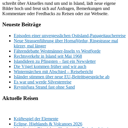
schreibt über Aktuelles rund um und in Island, lädt neue eigene
Bilder hoch und freut sich auf Anfragen, Bemerkungen und
Kommentare oder Feedbacks zu Reisen oder zur Webseite.
Neueste Beiträge
Episoden einer unvergesslichen Ostisland-Papageitaucherreise
Neue Strassenführung über Hornafjördur, Ringstrasse mal
kürzer, mal länger
Fährendebatte Westmänner-Inseln vs Westfjorde
Rechtsverkehr in Island seit Mai 1968
Islandideen zu Pfingsten – fast ein Newsletter
Die Vögel kommen früher und wir auch
Wintermärchen mit Abschied – Reisebericht
Isländer stimmen über neue EU-Beitrittsgespräche ab
Es war und werde Silvesterreise
Reynisfjara Strand fast ohne Sand
Aktuelle Reisen
Kräftespiel der Elemente
Eclipse, Highlands & Volcanoes 2026