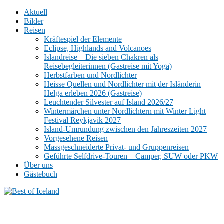
Aktuell
Bilder
Reisen
Kräftespiel der Elemente
Eclipse, Highlands and Volcanoes
Islandreise – Die sieben Chakren als
Reisebegleiterinnen (Gastreise mit Yoga)
Herbstfarben und Nordlichter
Heisse Quellen und Nordlichter mit der Isländerin
Helga erleben 2026 (Gastreise)
Leuchtender Silvester auf Island 2026/27
Wintermärchen unter Nordlichtern mit Winter Light
Festival Reykjavik 2027
Island-Umrundung zwischen den Jahreszeiten 2027
Vorgesehene Reisen
Massgeschneiderte Privat- und Gruppenreisen
Geführte Selfdrive-Touren – Camper, SUW oder PKW
Über uns
Gästebuch