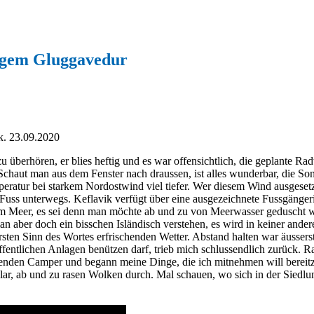
zigem Gluggavedur
k. 23.09.2020
überhören, er blies heftig und es war offensichtlich, die geplante Rad
Schaut man aus dem Fenster nach draussen, ist alles wunderbar, die Son
eratur bei starkem Nordostwind viel tiefer. Wer diesem Wind ausgesetzt
ss unterwegs. Keflavik verfügt über eine ausgezeichnete Fussgängerinf
 Meer, es sei denn man möchte ab und zu von Meerwasser geduscht wer
aber doch ein bisschen Isländisch verstehen, es wird in keiner ander
rsten Sinn des Wortes erfrischenden Wetter. Abstand halten war äusser
fentlichen Anlagen benützen darf, trieb mich schlussendlich zurück. R
ehenden Camper und begann meine Dinge, die ich mitnehmen will berei
ar, ab und zu rasen Wolken durch. Mal schauen, wo sich in der Siedlung