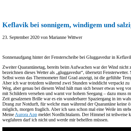
Keflavik bei sonnigem, windigem und sal
23. September 2020
von Marianne Wittwer
Sonnenaufgang hinter der Fensterscheibe bei Gluggavedur in Keflavi
Zweiter Quarantänetag, bereits beim Aufwachen war der Wind nicht zu 
bezeichnen dieses Wetter als „gluggavedur“, übersetzt Fensterwetter.
Selbst wenn das Thermometer fünf Grad anzeigt, ist die gefühlte Temp
Aber ich war trotzdem während zwei Stunden winddicht verpackt zu Fu
Weg, aber genau bei diesem Wind hält man sich besser etwas weg vom
mit Schildern versehen und warnt vor hohem Seegang – dazu muss man 
Zeit gesalzenen Brille war es ein wunderbarer Spaziergang in im wah
Drang zur Notdurft, für welche man während der Quarantäne keine öf
möglich, morgen fraglich. Aber ich sass schon mal eine Weile im st
Meine
Aurora App
meldet Nordlichtalarm. Der Himmel ist teilweise kl
wegfahren darf ich nicht und werde mir behelfen müssen.