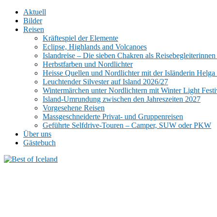
Aktuell
Bilder
Reisen
Kräftespiel der Elemente
Eclipse, Highlands and Volcanoes
Islandreise – Die sieben Chakren als Reisebegleiterinnen
Herbstfarben und Nordlichter
Heisse Quellen und Nordlichter mit der Isländerin Helga 
Leuchtender Silvester auf Island 2026/27
Wintermärchen unter Nordlichtern mit Winter Light Fest
Island-Umrundung zwischen den Jahreszeiten 2027
Vorgesehene Reisen
Massgeschneiderte Privat- und Gruppenreisen
Geführte Selfdrive-Touren – Camper, SUW oder PKW
Über uns
Gästebuch