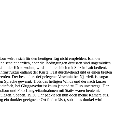
tour würde sich für den heutigen Tag nicht empfehlen. Isländer
ne scheint herrlich, aber die Bedingungen draussen sind ungemütlich.
 an der Küste wohnt, wird auch reichlich mit Salz in Luft bedient.
rastruktur entlang der Küste. Fast durchgehend gibt es einen breiten
den. Der besonders tief gelegene Abschnitt bei Njardvik ist sogar
en Sprache gewarnt. Trotz des heftigen Winds und der nach kurzer
st einfach, bei Gluggavedur ist kaum jemand zu Fuss unterwegs! Der
adtour und Foto-Langzeitaufnahmen mit Stativ waren heute nicht
tzulegen. Soeben, 19.30 Uhr packte ich nun doch meine Kamera aus.
 ein dunkler geeigneter Ort finden lässt, sobald es dunkel wird –