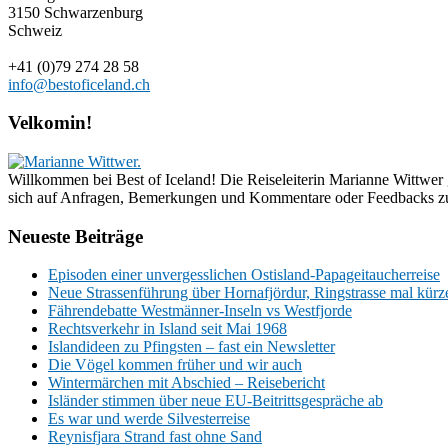
3150 Schwarzenburg
Schweiz
+41 (0)79 274 28 58
info@bestoficeland.ch
Velkomin!
Willkommen bei Best of Iceland! Die Reiseleiterin Marianne Wittwer g
sich auf Anfragen, Bemerkungen und Kommentare oder Feedbacks zu
Neueste Beiträge
Episoden einer unvergesslichen Ostisland-Papageitaucherreise
Neue Strassenführung über Hornafjördur, Ringstrasse mal kürze
Fährendebatte Westmänner-Inseln vs Westfjorde
Rechtsverkehr in Island seit Mai 1968
Islandideen zu Pfingsten – fast ein Newsletter
Die Vögel kommen früher und wir auch
Wintermärchen mit Abschied – Reisebericht
Isländer stimmen über neue EU-Beitrittsgespräche ab
Es war und werde Silvesterreise
Reynisfjara Strand fast ohne Sand