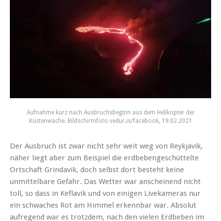
Aufnahme kurz nach Ausbruchsbeginn aus dem Helikopter der
Küstenwache. Bildschirmfoto vedur.is/facebook, 19.02.2021
Der Ausbruch ist zwar nicht sehr weit weg von Reykjavik,
näher liegt aber zum Beispiel die erdbebengeschüttelte
Ortschaft Grindavik, doch selbst dort besteht keine
unmittelbare Gefahr. Das Wetter war anscheinend nicht
toll, so dass in Keflavik und von einigen Livekameras nur
ein schwaches Rot am Himmel erkennbar war. Absolut
aufregend war es trotzdem, nach den vielen Erdbeben im