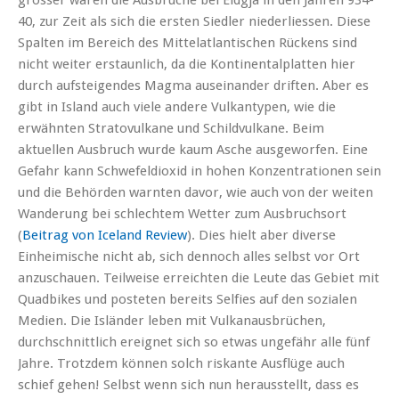
grösser waren die Ausbrüche bei Eldgja in den Jahren 934-
40, zur Zeit als sich die ersten Siedler niederliessen. Diese
Spalten im Bereich des Mittelatlantischen Rückens sind
nicht weiter erstaunlich, da die Kontinentalplatten hier
durch aufsteigendes Magma auseinander driften. Aber es
gibt in Island auch viele andere Vulkantypen, wie die
erwähnten Stratovulkane und Schildvulkane. Beim
aktuellen Ausbruch wurde kaum Asche ausgeworfen. Eine
Gefahr kann Schwefeldioxid in hohen Konzentrationen sein
und die Behörden warnten davor, wie auch von der weiten
Wanderung bei schlechtem Wetter zum Ausbruchsort
(
Beitrag von Iceland Review
). Dies hielt aber diverse
Einheimische nicht ab, sich dennoch alles selbst vor Ort
anzuschauen. Teilweise erreichten die Leute das Gebiet mit
Quadbikes und posteten bereits Selfies auf den sozialen
Medien. Die Isländer leben mit Vulkanausbrüchen,
durchschnittlich ereignet sich so etwas ungefähr alle fünf
Jahre. Trotzdem können solch riskante Ausflüge auch
schief gehen! Selbst wenn sich nun herausstellt, dass es