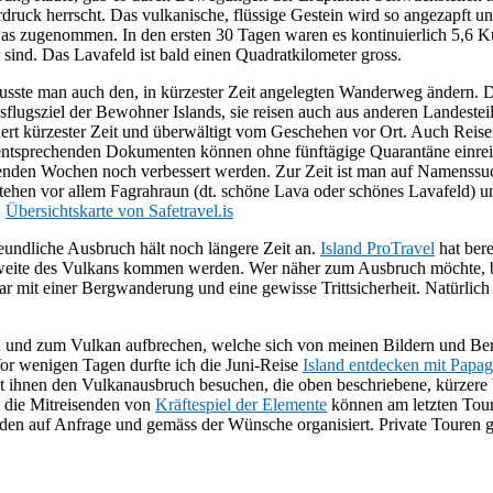
uck herrscht. Das vulkanische, flüssige Gestein wird so angezapft und 
etwas zugenommen. In den ersten 30 Tagen waren es kontinuierlich 5,6 
sind. Das Lavafeld ist bald einen Quadratkilometer gross.
 musste man auch den, in kürzester Zeit angelegten Wanderweg ändern. D
sflugsziel der Bewohner Islands, sie reisen auch aus anderen Landeste
nert kürzester Zeit und überwältigt vom Geschehen vor Ort. Auch Reise
ntsprechenden Dokumenten können ohne fünftägige Quarantäne einreis
menden Wochen noch verbessert werden. Zur Zeit ist man auf Namenssu
stehen vor allem Fagrahraun (dt. schöne Lava oder schönes Lavafeld) 
.
Übersichtskarte von Safetravel.is
undliche Ausbruch hält noch längere Zeit an.
Island ProTravel
hat bere
tweite des Vulkans kommen werden. Wer näher zum Ausbruch möchte, b
bar mit einer Bergwanderung und eine gewisse Trittsicherheit. Natürlich
and und zum Vulkan aufbrechen, welche sich von meinen Bildern und Beri
or wenigen Tagen durfte ich die Juni-Reise
Island entdecken mit Papag
 mit ihnen den Vulkanausbruch besuchen, die oben beschriebene, kürzere
d die Mitreisenden von
Kräftespiel der Elemente
können am letzten Tour
en auf Anfrage und gemäss der Wünsche organisiert. Private Touren g