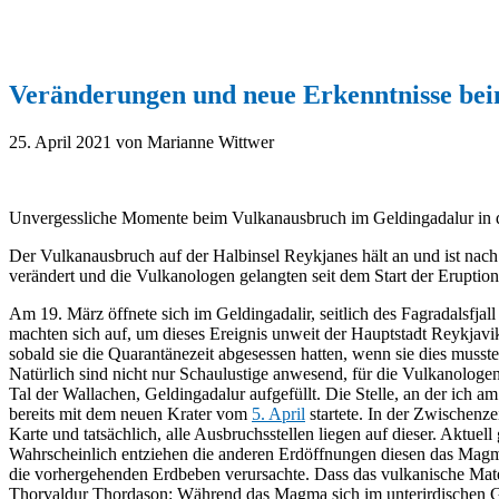
Veränderungen und neue Erkenntnisse be
25. April 2021
von Marianne Wittwer
Unvergessliche Momente beim Vulkanausbruch im Geldingadalur in 
Der Vulkanausbruch auf der Halbinsel Reykjanes hält an und ist nach w
verändert und die Vulkanologen gelangten seit dem Start der Eruptio
Am 19. März öffnete sich im Geldingadalir, seitlich des Fagradalsfjall
machten sich auf, um dieses Ereignis unweit der Hauptstadt Reykjavi
sobald sie die Quarantänezeit abgesessen hatten, wenn sie dies mus
Natürlich sind nicht nur Schaulustige anwesend, für die Vulkanologen
Tal der Wallachen, Geldingadalur aufgefüllt. Die Stelle, an der ich a
bereits mit dem neuen Krater vom
5. April
startete. In der Zwischenzei
Karte und tatsächlich, alle Ausbruchsstellen liegen auf dieser. Aktue
Wahrscheinlich entziehen die anderen Erdöffnungen diesen das Magm
die vorhergehenden Erdbeben verursachte. Dass das vulkanische Materi
Thorvaldur Thordason: Während das Magma sich im unterirdischen Gan