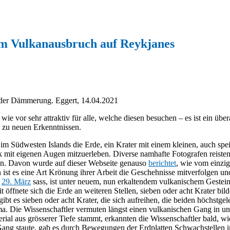
im Vulkanausbruch auf Reykjanes
der Dämmerung. Eggert, 14.04.2021
ie vor sehr attraktiv für alle, welche diesen besuchen – es ist ein übe
n zu neuen Erkenntnissen.
 im Südwesten Islands die Erde, ein Krater mit einem kleinen, auch speie
k mit eigenen Augen mitzuerleben. Diverse namhafte Fotografen reiste
sten. Davon wurde auf dieser Webseite genauso
berichtet
, wie vom einzig
 ist es eine Art Krönung ihrer Arbeit die Geschehnisse mitverfolgen un
m
29. März
sass, ist unter neuem, nun erkaltendem vulkanischem Gestein
t öffnete sich die Erde an weiteren Stellen, sieben oder acht Krater bil
ll gibt es sieben oder acht Krater, die sich aufreihen, die beiden höch
a. Die Wissenschaftler vermuten längst einen vulkanischen Gang in 
al aus grösserer Tiefe stammt, erkannten die Wissenschaftler bald, wi
g staute, gab es durch Bewegungen der Erdplatten Schwachstellen in 