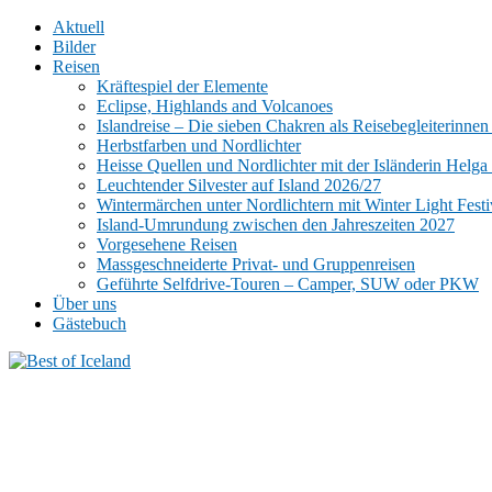
Aktuell
Bilder
Reisen
Kräftespiel der Elemente
Eclipse, Highlands and Volcanoes
Islandreise – Die sieben Chakren als Reisebegleiterinnen
Herbstfarben und Nordlichter
Heisse Quellen und Nordlichter mit der Isländerin Helga 
Leuchtender Silvester auf Island 2026/27
Wintermärchen unter Nordlichtern mit Winter Light Fest
Island-Umrundung zwischen den Jahreszeiten 2027
Vorgesehene Reisen
Massgeschneiderte Privat- und Gruppenreisen
Geführte Selfdrive-Touren – Camper, SUW oder PKW
Über uns
Gästebuch