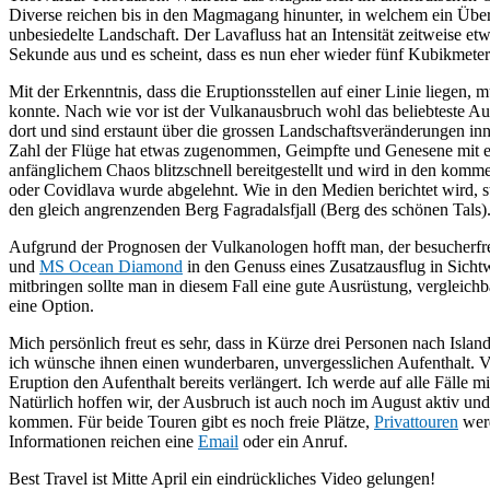
Diverse reichen bis in den Magmagang hinunter, in welchem ein Überdr
unbesiedelte Landschaft. Der Lavafluss hat an Intensität zeitweise 
Sekunde aus und es scheint, dass es nun eher wieder fünf Kubikmeter 
Mit der Erkenntnis, dass die Eruptionsstellen auf einer Linie liegen,
konnte. Nach wie vor ist der Vulkanausbruch wohl das beliebteste Au
dort und sind erstaunt über die grossen Landschaftsveränderungen in
Zahl der Flüge hat etwas zugenommen, Geimpfte und Genesene mit e
anfänglichem Chaos blitzschnell bereitgestellt und wird in den kom
oder Covidlava wurde abgelehnt. Wie in den Medien berichtet wird, 
den gleich angrenzenden Berg Fagradalsfjall (Berg des schönen Tals)
Aufgrund der Prognosen der Vulkanologen hofft man, der besucherfre
und
MS Ocean Diamond
in den Genuss eines Zusatzausflug in Sich
mitbringen sollte man in diesem Fall eine gute Ausrüstung, vergleich
eine Option.
Mich persönlich freut es sehr, dass in Kürze drei Personen nach Isl
ich wünsche ihnen einen wunderbaren, unvergesslichen Aufenthalt. V
Eruption den Aufenthalt bereits verlängert. Ich werde auf alle Fälle
Natürlich hoffen wir, der Ausbruch ist auch noch im August aktiv un
kommen. Für beide Touren gibt es noch freie Plätze,
Privattouren
werd
Informationen reichen eine
Email
oder ein Anruf.
Best Travel ist Mitte April ein eindrückliches Video gelungen!