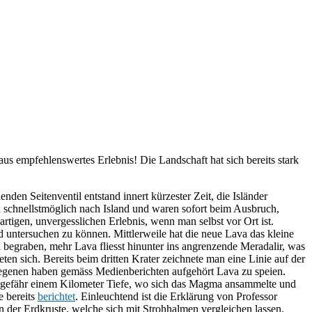
raus empfehlenswertes Erlebnis! Die Landschaft hat sich bereits stark
nden Seitenventil entstand innert kürzester Zeit, die Isländer
n schnellstmöglich nach Island und waren sofort beim Ausbruch,
artigen, unvergesslichen Erlebnis, wenn man selbst vor Ort ist.
d untersuchen zu können. Mittlerweile hat die neue Lava das kleine
 begraben, mehr Lava fliesst hinunter ins angrenzende Meradalir, was
deten sich. Bereits beim dritten Krater zeichnete man eine Linie auf der
stgelegenen haben gemäss Medienberichten aufgehört Lava zu speien.
ungefähr einem Kilometer Tiefe, wo sich das Magma ansammelte und
e bereits
berichtet
. Einleuchtend ist die Erklärung von Professor
der Erdkruste, welche sich mit Strohhalmen vergleichen lassen.