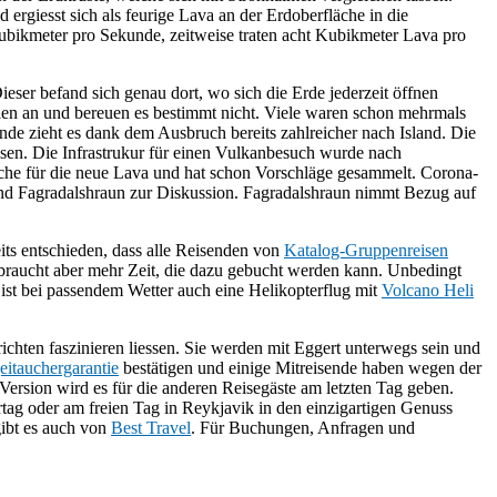
ergiesst sich als feurige Lava an der Erdoberfläche in die
Kubikmeter pro Sekunde, zeitweise traten acht Kubikmeter Lava pro
ieser befand sich genau dort, wo sich die Erde jederzeit öffnen
ilen an und bereuen es bestimmt nicht. Viele waren schon mehrmals
nde zieht es dank dem Ausbruch bereits zahlreicher nach Island. Die
en. Die Infrastrukur für einen Vulkanbesuch wurde nach
che für die neue Lava und hat schon Vorschläge gesammelt. Corona-
und Fagradalshraun zur Diskussion. Fagradalshraun nimmt Bezug auf
its entschieden, dass alle Reisenden von
Katalog-Gruppenreisen
raucht aber mehr Zeit, die dazu gebucht werden kann. Unbedingt
 ist bei passendem Wetter auch eine Helikopterflug mit
Volcano Heli
chten faszinieren liessen. Sie werden mit Eggert unterwegs sein und
eitauchergarantie
bestätigen und einige Mitreisende haben wegen der
 Version wird es für die anderen Reisegäste am letzten Tag geben.
tag oder am freien Tag in Reykjavik in den einzigartigen Genuss
ibt es auch von
Best Travel
. Für Buchungen, Anfragen und