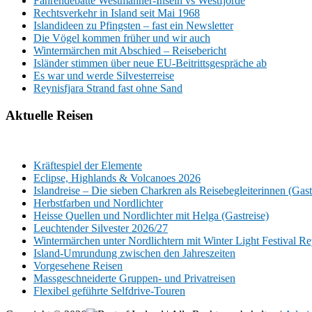
Fährendebatte Westmänner-Inseln vs Westfjorde
Rechtsverkehr in Island seit Mai 1968
Islandideen zu Pfingsten – fast ein Newsletter
Die Vögel kommen früher und wir auch
Wintermärchen mit Abschied – Reisebericht
Isländer stimmen über neue EU-Beitrittsgespräche ab
Es war und werde Silvesterreise
Reynisfjara Strand fast ohne Sand
Aktuelle Reisen
Kräftespiel der Elemente
Eclipse, Highlands & Volcanoes 2026
Islandreise – Die sieben Charkren als Reisebegleiterinnen (Gast
Herbstfarben und Nordlichter
Heisse Quellen und Nordlichter mit Helga (Gastreise)
Leuchtender Silvester 2026/27
Wintermärchen unter Nordlichtern mit Winter Light Festival R
Island-Umrundung zwischen den Jahreszeiten
Vorgesehene Reisen
Massgeschneiderte Gruppen- und Privatreisen
Flexibel geführte Selfdrive-Touren