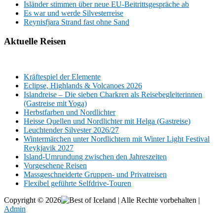
Isländer stimmen über neue EU-Beitrittsgespräche ab
Es war und werde Silvesterreise
Reynisfjara Strand fast ohne Sand
Aktuelle Reisen
Kräftespiel der Elemente
Eclipse, Highlands & Volcanoes 2026
Islandreise – Die sieben Charkren als Reisebegleiterinnen
(Gastreise mit Yoga)
Herbstfarben und Nordlichter
Heisse Quellen und Nordlichter mit Helga (Gastreise)
Leuchtender Silvester 2026/27
Wintermärchen unter Nordlichtern mit Winter Light Festival
Reykjavik 2027
Island-Umrundung zwischen den Jahreszeiten
Vorgesehene Reisen
Massgeschneiderte Gruppen- und Privatreisen
Flexibel geführte Selfdrive-Touren
Copyright © 2026
| Alle Rechte vorbehalten |
Admin