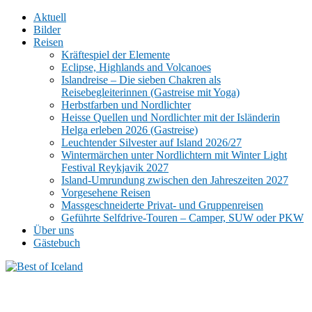
Aktuell
Bilder
Reisen
Kräftespiel der Elemente
Eclipse, Highlands and Volcanoes
Islandreise – Die sieben Chakren als
Reisebegleiterinnen (Gastreise mit Yoga)
Herbstfarben und Nordlichter
Heisse Quellen und Nordlichter mit der Isländerin
Helga erleben 2026 (Gastreise)
Leuchtender Silvester auf Island 2026/27
Wintermärchen unter Nordlichtern mit Winter Light
Festival Reykjavik 2027
Island-Umrundung zwischen den Jahreszeiten 2027
Vorgesehene Reisen
Massgeschneiderte Privat- und Gruppenreisen
Geführte Selfdrive-Touren – Camper, SUW oder PKW
Über uns
Gästebuch