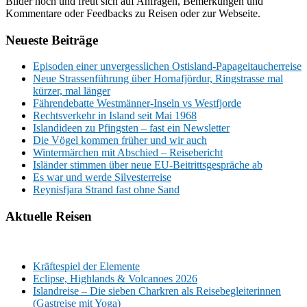
Bilder hoch und freut sich auf Anfragen, Bemerkungen und
Kommentare oder Feedbacks zu Reisen oder zur Webseite.
Neueste Beiträge
Episoden einer unvergesslichen Ostisland-Papageitaucherreise
Neue Strassenführung über Hornafjördur, Ringstrasse mal
kürzer, mal länger
Fährendebatte Westmänner-Inseln vs Westfjorde
Rechtsverkehr in Island seit Mai 1968
Islandideen zu Pfingsten – fast ein Newsletter
Die Vögel kommen früher und wir auch
Wintermärchen mit Abschied – Reisebericht
Isländer stimmen über neue EU-Beitrittsgespräche ab
Es war und werde Silvesterreise
Reynisfjara Strand fast ohne Sand
Aktuelle Reisen
Kräftespiel der Elemente
Eclipse, Highlands & Volcanoes 2026
Islandreise – Die sieben Charkren als Reisebegleiterinnen
(Gastreise mit Yoga)