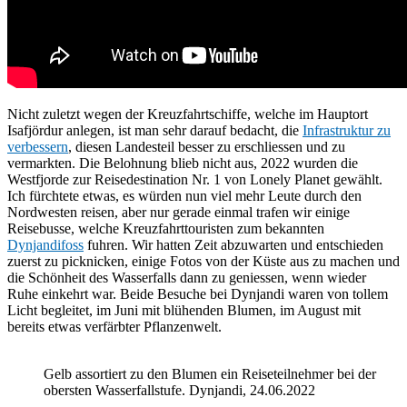
Nicht zuletzt wegen der Kreuzfahrtschiffe, welche im Hauptort
Isafjördur anlegen, ist man sehr darauf bedacht, die
Infrastruktur zu
verbessern
, diesen Landesteil besser zu erschliessen und zu
vermarkten. Die Belohnung blieb nicht aus, 2022 wurden die
Westfjorde zur Reisedestination Nr. 1 von Lonely Planet gewählt.
Ich fürchtete etwas, es würden nun viel mehr Leute durch den
Nordwesten reisen, aber nur gerade einmal trafen wir einige
Reisebusse, welche Kreuzfahrttouristen zum bekannten
Dynjandifoss
fuhren. Wir hatten Zeit abzuwarten und entschieden
zuerst zu picknicken, einige Fotos von der Küste aus zu machen und
die Schönheit des Wasserfalls dann zu geniessen, wenn wieder
Ruhe einkehrt war. Beide Besuche bei Dynjandi waren von tollem
Licht begleitet, im Juni mit blühenden Blumen, im August mit
bereits etwas verfärbter Pflanzenwelt.
Gelb assortiert zu den Blumen ein Reiseteilnehmer bei der
obersten Wasserfallstufe. Dynjandi, 24.06.2022