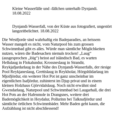
Kleine Wasserfälle und -fällchen unterhalb Dynjandi.
18.08.2022
Dynjandi-Wasserfall, von der Küste aus fotografiert, ungestört
langzeitbelichtet. 18.08.2022
Die Westfjorde sind wahrhaftig ein Badeparadies, an heissem
Wasser mangelt es nicht, vom Naturpool bis zum grossen
Schwimmbad gibt es alles. Würde man sämtliche Möglichkeiten
nutzen, wären die Badesachen niemals trocken! „Laug“
(ausgesprochen „löig“) heisst auf isländisch Bad, es warten
Hellulaug in Flokalundur, Krossneslaug in Strandir,
Reykjafjardarlaug in der Nähe des Dynjandi-Wasserfalls, der riesige
Pool Reykjaneslaug, Grettislaug in Reykholar, Hörgshlidarlaug im
Mjoifjördur, ein weiterer Hot Pot ist ganz unscheinbar im
eigentlichen Isafjördur, zuhinterst im Djup privat und in einem
kleinen Holzhaus Gjörvidalslaug. Noch nicht erwähnt sind
Gwendarlaug, Naturpool und Schwimmbad bei Laugarhall, die drei
Hot Pots an der Hafenmole in Drangsnes, weitere drei
Bademöglichkeit in Heydalur, Pollurinn bei Talknafjördur und
sämtliche örtlichen Schwimmbäder. Mehr Baden geht kaum, die
Aufzählung ist nicht abschliessend!