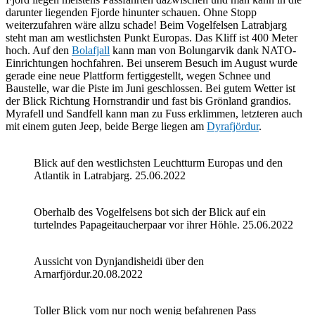
darunter liegenden Fjorde hinunter schauen. Ohne Stopp
weiterzufahren wäre allzu schade! Beim Vogelfelsen Latrabjarg
steht man am westlichsten Punkt Europas. Das Kliff ist 400 Meter
hoch. Auf den
Bolafjall
kann man von Bolungarvik dank NATO-
Einrichtungen hochfahren. Bei unserem Besuch im August wurde
gerade eine neue Plattform fertiggestellt, wegen Schnee und
Baustelle, war die Piste im Juni geschlossen. Bei gutem Wetter ist
der Blick Richtung Hornstrandir und fast bis Grönland grandios.
Myrafell und Sandfell kann man zu Fuss erklimmen, letzteren auch
mit einem guten Jeep, beide Berge liegen am
Dyrafjördur
.
Blick auf den westlichsten Leuchtturm Europas und den
Atlantik in Latrabjarg. 25.06.2022
Oberhalb des Vogelfelsens bot sich der Blick auf ein
turtelndes Papageitaucherpaar vor ihrer Höhle. 25.06.2022
Aussicht von Dynjandisheidi über den
Arnarfjördur.20.08.2022
Toller Blick vom nur noch wenig befahrenen Pass