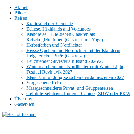
Aktuell
Bilder
Reisen
Kräftespiel der Elemente
Eclipse, Highlands and Volcanoes
Islandreise – Die sieben Chakren als
Reisebegleiterinnen (Gastreise mit Yoga)
Herbstfarben und Nordlichter
Heisse Quellen und Nordlichter mit der Isländerin
Helga erleben 2026 (Gastreise)
Leuchtender Silvester auf Island 2026/27
Wintermärchen unter Nordlichtern mit Winter Light
Festival Reykjavik 2027
Island-Umrundung zwischen den Jahreszeiten 2027
Vorgesehene Reisen
Massgeschneiderte Privat- und Gruppenreisen
Geführte Selfdrive-Touren – Camper, SUW oder PKW
Über uns
Gästebuch