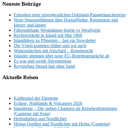
Neueste Beiträge
Episoden einer unvergesslichen Ostisland-Papageitaucherreise
Neue Strassenführung über Hornafjördur, Ringstrasse mal
kürzer, mal länger
Fährendebatte Westmänner-Inseln vs Westfjorde
Rechtsverkehr in Island seit Mai 1968
Islandideen zu Pfingsten – fast ein Newsletter
Die Vögel kommen früher und wir auch
Wintermärchen mit Abschied – Reisebericht
Isländer stimmen über neue EU-Beitrittsgespräche ab
Es war und werde Silvesterreise
Reynisfjara Strand fast ohne Sand
Aktuelle Reisen
Kräftespiel der Elemente
Eclipse, Highlands & Volcanoes 2026
Islandreise – Die sieben Charkren als Reisebegleiterinnen
(Gastreise mit Yoga)
Herbstfarben und Nordlichter
Heisse Quellen und Nordlichter mit Helga (Gastreise)