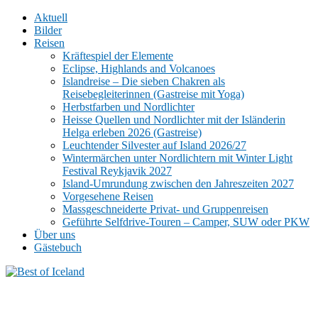
Aktuell
Bilder
Reisen
Kräftespiel der Elemente
Eclipse, Highlands and Volcanoes
Islandreise – Die sieben Chakren als
Reisebegleiterinnen (Gastreise mit Yoga)
Herbstfarben und Nordlichter
Heisse Quellen und Nordlichter mit der Isländerin
Helga erleben 2026 (Gastreise)
Leuchtender Silvester auf Island 2026/27
Wintermärchen unter Nordlichtern mit Winter Light
Festival Reykjavik 2027
Island-Umrundung zwischen den Jahreszeiten 2027
Vorgesehene Reisen
Massgeschneiderte Privat- und Gruppenreisen
Geführte Selfdrive-Touren – Camper, SUW oder PKW
Über uns
Gästebuch