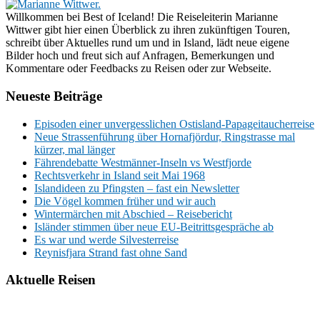
Willkommen bei Best of Iceland! Die Reiseleiterin Marianne
Wittwer gibt hier einen Überblick zu ihren zukünftigen Touren,
schreibt über Aktuelles rund um und in Island, lädt neue eigene
Bilder hoch und freut sich auf Anfragen, Bemerkungen und
Kommentare oder Feedbacks zu Reisen oder zur Webseite.
Neueste Beiträge
Episoden einer unvergesslichen Ostisland-Papageitaucherreise
Neue Strassenführung über Hornafjördur, Ringstrasse mal
kürzer, mal länger
Fährendebatte Westmänner-Inseln vs Westfjorde
Rechtsverkehr in Island seit Mai 1968
Islandideen zu Pfingsten – fast ein Newsletter
Die Vögel kommen früher und wir auch
Wintermärchen mit Abschied – Reisebericht
Isländer stimmen über neue EU-Beitrittsgespräche ab
Es war und werde Silvesterreise
Reynisfjara Strand fast ohne Sand
Aktuelle Reisen