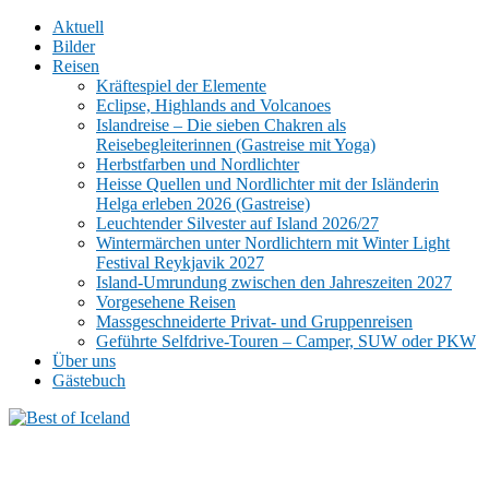
Aktuell
Bilder
Reisen
Kräftespiel der Elemente
Eclipse, Highlands and Volcanoes
Islandreise – Die sieben Chakren als
Reisebegleiterinnen (Gastreise mit Yoga)
Herbstfarben und Nordlichter
Heisse Quellen und Nordlichter mit der Isländerin
Helga erleben 2026 (Gastreise)
Leuchtender Silvester auf Island 2026/27
Wintermärchen unter Nordlichtern mit Winter Light
Festival Reykjavik 2027
Island-Umrundung zwischen den Jahreszeiten 2027
Vorgesehene Reisen
Massgeschneiderte Privat- und Gruppenreisen
Geführte Selfdrive-Touren – Camper, SUW oder PKW
Über uns
Gästebuch