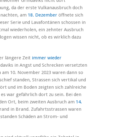
inwohner Grindaviks nicht dort
ung, da der erste Vulkanausbruch doch
ihnachten, am
18. Dezember
öffnete sich
dieser Serie und Lavafontänen schossen in
chtmal wiederholen, ein zehnter Ausbruch
logen wissen nicht, ob es wirklich dazu
er längere Zeit
immer wieder
ndaviks in Angst und Schrecken versetzten
 am am 10. November 2023 waren dann so
schief standen, Strassen sich vertikal und
ört und im Boden zeigten sich zahlreiche
s war gefährlich dort zu sein. Bei den
n den Ort, beim zweiten Ausbruch am
14.
rand in Brand. Zufahrtsstrassen waren
tstanden Schäden an Strom- und