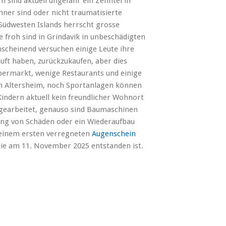
 sind aktuell ungefähr ein Zehntel in
ner sind oder nicht traumatisierte
Südwesten Islands herrscht grosse
 froh sind in Grindavik in unbeschädigten
scheinend versuchen einige Leute ihre
uft haben, zurückzukaufen, aber dies
upermarkt, wenige Restaurants und einige
ch Altersheim, noch Sportanlagen können
Kindern aktuell kein freundlicher Wohnort
 gearbeitet, genauso sind Baumaschinen
ung von Schäden oder ein Wiederaufbau
inem ersten verregneten
Augenschein
 die am 11. November 2025 entstanden ist.