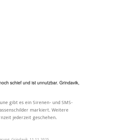
och schief und ist unnutzbar. Grindavik,
gune gibt es ein Sirenen- und SMS-
assenschilder markiert. Weitere
zeit jederzeit geschehen.
erung. Grindavik, 11.11.2025