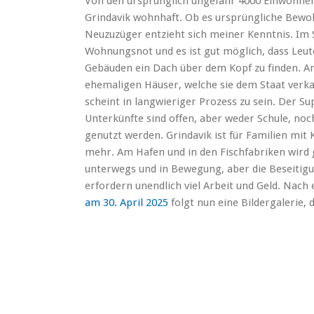
Von den ursprünglich ungefähr 4000 Einwohnern
Grindavik wohnhaft. Ob es ursprüngliche Bewoh
Neuzuzüger entzieht sich meiner Kenntnis. Im 
Wohnungsnot und es ist gut möglich, dass Leute
Gebäuden ein Dach über dem Kopf zu finden. An
ehemaligen Häuser, welche sie dem Staat verka
scheint in langwieriger Prozess zu sein. Der S
Unterkünfte sind offen, aber weder Schule, no
genutzt werden. Grindavik ist für Familien mit 
mehr. Am Hafen und in den Fischfabriken wird
unterwegs und in Bewegung, aber die Beseitig
erfordern unendlich viel Arbeit und Geld.
Nach e
am 30. April 2025
folgt nun eine Bildergalerie,