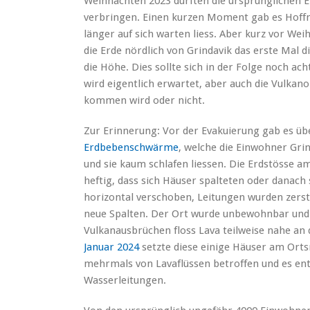
Weihnachten 2023 durften die ursprünglichen E
verbringen. Einen kurzen Moment gab es Hoffn
länger auf sich warten liess. Aber kurz vor We
die Erde nördlich von Grindavik das erste Mal 
die Höhe. Dies sollte sich in der Folge noch a
wird eigentlich erwartet, aber auch die Vulkano
kommen wird oder nicht.
Zur Erinnerung: Vor der Evakuierung gab es üb
Erdbebenschwärme
, welche die Einwohner Gri
und sie kaum schlafen liessen. Die Erdstösse
heftig, dass sich Häuser spalteten oder danach 
horizontal verschoben, Leitungen wurden zerst
neue Spalten. Der Ort wurde unbewohnbar und e
Vulkanausbrüchen floss Lava teilweise nahe a
Januar 2024
setzte diese einige Häuser am Orts
mehrmals von Lavaflüssen betroffen und es en
Wasserleitungen.