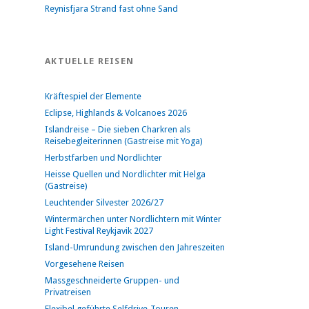
Reynisfjara Strand fast ohne Sand
AKTUELLE REISEN
Kräftespiel der Elemente
Eclipse, Highlands & Volcanoes 2026
Islandreise – Die sieben Charkren als
Reisebegleiterinnen (Gastreise mit Yoga)
Herbstfarben und Nordlichter
Heisse Quellen und Nordlichter mit Helga
(Gastreise)
Leuchtender Silvester 2026/27
Wintermärchen unter Nordlichtern mit Winter
Light Festival Reykjavik 2027
Island-Umrundung zwischen den Jahreszeiten
Vorgesehene Reisen
Massgeschneiderte Gruppen- und
Privatreisen
Flexibel geführte Selfdrive-Touren