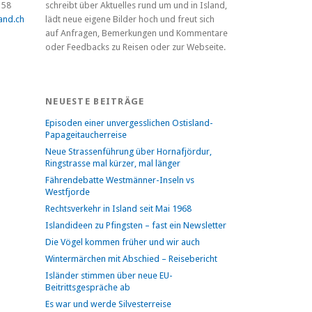
 58
schreibt über Aktuelles rund um und in Island,
and.ch
lädt neue eigene Bilder hoch und freut sich
auf Anfragen, Bemerkungen und Kommentare
oder Feedbacks zu Reisen oder zur Webseite.
NEUESTE BEITRÄGE
Episoden einer unvergesslichen Ostisland-
Papageitaucherreise
Neue Strassenführung über Hornafjördur,
Ringstrasse mal kürzer, mal länger
Fährendebatte Westmänner-Inseln vs
Westfjorde
Rechtsverkehr in Island seit Mai 1968
Islandideen zu Pfingsten – fast ein Newsletter
Die Vögel kommen früher und wir auch
Wintermärchen mit Abschied – Reisebericht
Isländer stimmen über neue EU-
Beitrittsgespräche ab
Es war und werde Silvesterreise